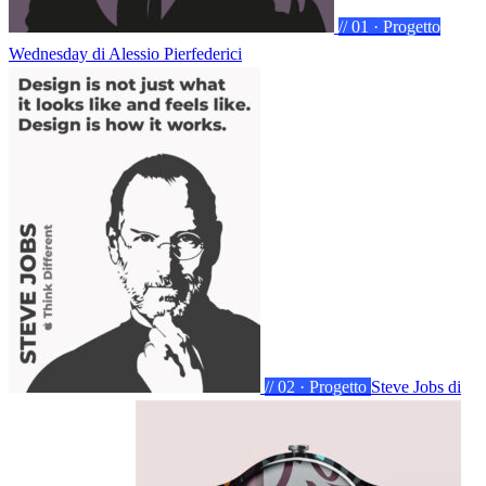
// 01 · Progetto
Wednesday
di Alessio Pierfederici
// 02 · Progetto
Steve Jobs
di