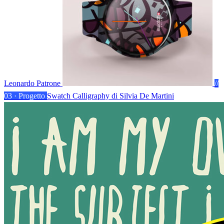
Leonardo Patrone
//
03 · Progetto
Swatch Calligraphy
di Silvia De Martini