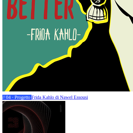
// 04 · Progetto
Frida Kahlo
di Nawel Essousi