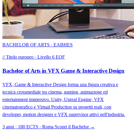
BACHELOR OF ARTS · EABHES
// Titolo europeo · Livello 6 EQF
Bachelor of Arts in VFX Game & Interactive Design
VFX, Game & Interactive Design forma una figura creativa e
tecnica crossmediale tra cinema, gaming, animazione ed
entertainment immersivo. Unity, Unreal Engine, VFX
cinematografico e Virtual Production su progetti reali, con
developer, motion designer e VFX supervisor attivi nell'industria.
3 anni · 180 ECTS · Roma
Scopri il Bachelor →