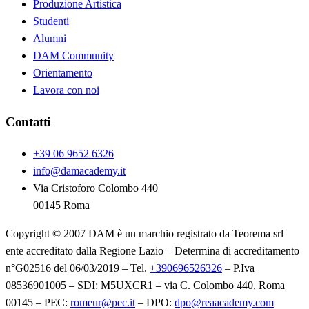
Produzione Artistica
Studenti
Alumni
DAM Community
Orientamento
Lavora con noi
Contatti
+39 06 9652 6326
info@damacademy.it
Via Cristoforo Colombo 440
00145 Roma
Copyright © 2007 DAM è un marchio registrato da Teorema srl
ente accreditato dalla Regione Lazio – Determina di accreditamento
n°G02516 del 06/03/2019 – Tel.
+390696526326
– P.Iva
08536901005 – SDI: M5UXCR1 – via C. Colombo 440, Roma
00145 – PEC:
romeur@pec.it
– DPO:
dpo@reaacademy.com