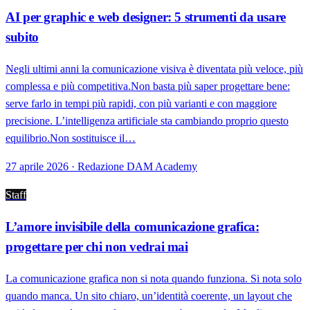
AI per graphic e web designer: 5 strumenti da usare
subito
Negli ultimi anni la comunicazione visiva è diventata più veloce, più
complessa e più competitiva.Non basta più saper progettare bene:
serve farlo in tempi più rapidi, con più varianti e con maggiore
precisione. L’intelligenza artificiale sta cambiando proprio questo
equilibrio.Non sostituisce il…
27 aprile 2026 · Redazione DAM Academy
Staff
L’amore invisibile della comunicazione grafica:
progettare per chi non vedrai mai
La comunicazione grafica non si nota quando funziona. Si nota solo
quando manca. Un sito chiaro, un’identità coerente, un layout che