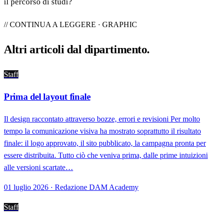
il percorso di studi?
// CONTINUA A LEGGERE · GRAPHIC
Altri articoli dal
dipartimento
.
Staff
Prima del layout finale
Il design raccontato attraverso bozze, errori e revisioni Per molto
tempo la comunicazione visiva ha mostrato soprattutto il risultato
finale: il logo approvato, il sito pubblicato, la campagna pronta per
essere distribuita. Tutto ciò che veniva prima, dalle prime intuizioni
alle versioni scartate…
01 luglio 2026 · Redazione DAM Academy
Staff