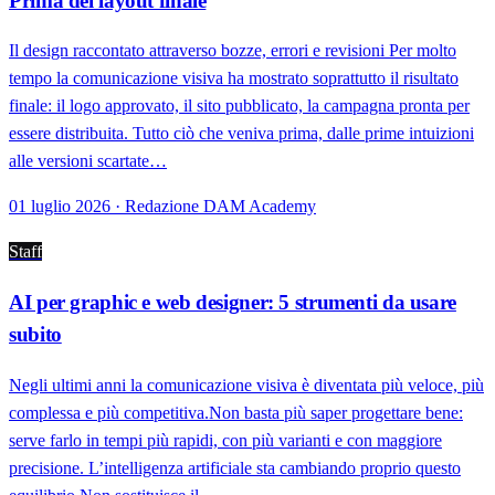
Prima del layout finale
Il design raccontato attraverso bozze, errori e revisioni Per molto
tempo la comunicazione visiva ha mostrato soprattutto il risultato
finale: il logo approvato, il sito pubblicato, la campagna pronta per
essere distribuita. Tutto ciò che veniva prima, dalle prime intuizioni
alle versioni scartate…
01 luglio 2026 · Redazione DAM Academy
Staff
AI per graphic e web designer: 5 strumenti da usare
subito
Negli ultimi anni la comunicazione visiva è diventata più veloce, più
complessa e più competitiva.Non basta più saper progettare bene:
serve farlo in tempi più rapidi, con più varianti e con maggiore
precisione. L’intelligenza artificiale sta cambiando proprio questo