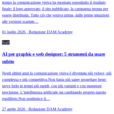
tempo la comunicazione visiva ha mostrato soprattutto il risultato
finale: il logo approvato, il sito pubblicato, la campagna pronta per
essere distribuita. Tutto ciò che veniva prima, dalle prime intuizioni
alle versioni scartate…
01 luglio 2026 · Redazione DAM Academy
Staff
AI per graphic e web designer: 5 strumenti da usare
subito
Negli ultimi anni la comunicazione visiva è diventata più veloce, più
complessa e più competitiva.Non basta più saper progettare bene:
serve farlo in tempi più rapidi, con più varianti e con maggiore
precisione. L’intelligenza artificiale sta cambiando proprio questo
equilibrio.Non sostituisce il…
27 aprile 2026 · Redazione DAM Academy