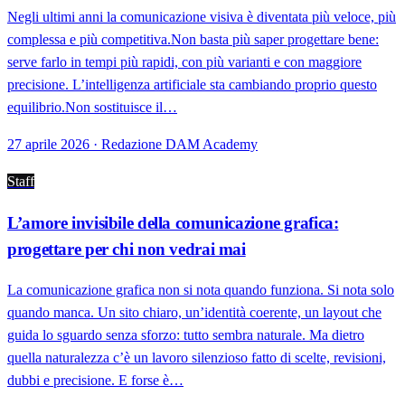
Negli ultimi anni la comunicazione visiva è diventata più veloce, più
complessa e più competitiva.Non basta più saper progettare bene:
serve farlo in tempi più rapidi, con più varianti e con maggiore
precisione. L’intelligenza artificiale sta cambiando proprio questo
equilibrio.Non sostituisce il…
27 aprile 2026 · Redazione DAM Academy
Staff
L’amore invisibile della comunicazione grafica:
progettare per chi non vedrai mai
La comunicazione grafica non si nota quando funziona. Si nota solo
quando manca. Un sito chiaro, un’identità coerente, un layout che
guida lo sguardo senza sforzo: tutto sembra naturale. Ma dietro
quella naturalezza c’è un lavoro silenzioso fatto di scelte, revisioni,
dubbi e precisione. E forse è…