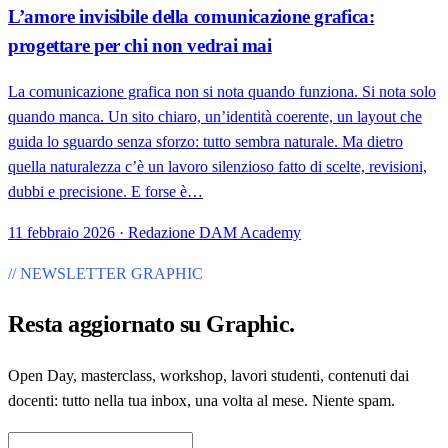
L’amore invisibile della comunicazione grafica:
progettare per chi non vedrai mai
La comunicazione grafica non si nota quando funziona. Si nota solo
quando manca. Un sito chiaro, un’identità coerente, un layout che
guida lo sguardo senza sforzo: tutto sembra naturale. Ma dietro
quella naturalezza c’è un lavoro silenzioso fatto di scelte, revisioni,
dubbi e precisione. E forse è…
11 febbraio 2026 · Redazione DAM Academy
// NEWSLETTER GRAPHIC
Resta aggiornato su
Graphic
.
Open Day, masterclass, workshop, lavori studenti, contenuti dai
docenti: tutto nella tua inbox, una volta al mese. Niente spam.