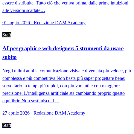
essere distribuita. Tutto ciò che veniva prima, dalle prime intuizioni
alle versioni scartate…
01 luglio 2026 · Redazione DAM Academy
Staff
AI per graphic e web designer: 5 strumenti da usare
subito
Negli ultimi anni la comunicazione visiva è diventata più veloce, più
complessa e più competitiva.Non basta più saper progettare bene:
serve farlo in tempi più rapidi, con più varianti e con maggiore
precisione. L’intelligenza artificiale sta cambiando proprio questo
equilibrio.Non sostituisce il…
27 aprile 2026 · Redazione DAM Academy
Staff