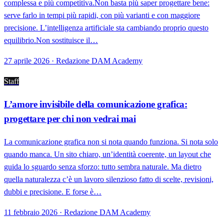
complessa e più competitiva.Non basta più saper progettare bene:
serve farlo in tempi più rapidi, con più varianti e con maggiore
precisione. L’intelligenza artificiale sta cambiando proprio questo
equilibrio.Non sostituisce il…
27 aprile 2026 · Redazione DAM Academy
Staff
L’amore invisibile della comunicazione grafica:
progettare per chi non vedrai mai
La comunicazione grafica non si nota quando funziona. Si nota solo
quando manca. Un sito chiaro, un’identità coerente, un layout che
guida lo sguardo senza sforzo: tutto sembra naturale. Ma dietro
quella naturalezza c’è un lavoro silenzioso fatto di scelte, revisioni,
dubbi e precisione. E forse è…
11 febbraio 2026 · Redazione DAM Academy