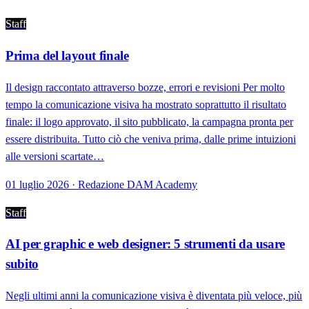
Staff
Prima del layout finale
Il design raccontato attraverso bozze, errori e revisioni Per molto
tempo la comunicazione visiva ha mostrato soprattutto il risultato
finale: il logo approvato, il sito pubblicato, la campagna pronta per
essere distribuita. Tutto ciò che veniva prima, dalle prime intuizioni
alle versioni scartate…
01 luglio 2026 · Redazione DAM Academy
Staff
AI per graphic e web designer: 5 strumenti da usare
subito
Negli ultimi anni la comunicazione visiva è diventata più veloce, più